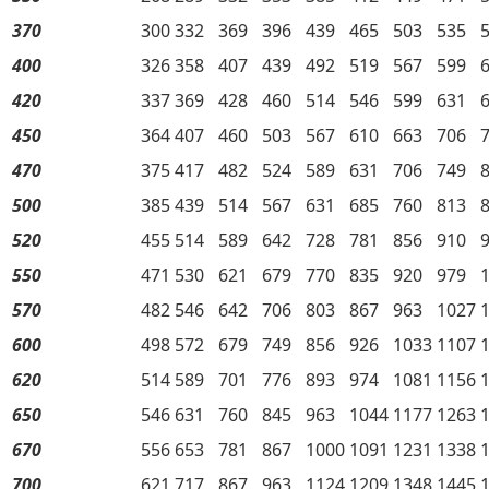
370
300
332
369
396
439
465
503
535
400
326
358
407
439
492
519
567
599
420
337
369
428
460
514
546
599
631
450
364
407
460
503
567
610
663
706
470
375
417
482
524
589
631
706
749
500
385
439
514
567
631
685
760
813
520
455
514
589
642
728
781
856
910
550
471
530
621
679
770
835
920
979
570
482
546
642
706
803
867
963
1027
600
498
572
679
749
856
926
1033
1107
620
514
589
701
776
893
974
1081
1156
650
546
631
760
845
963
1044
1177
1263
670
556
653
781
867
1000
1091
1231
1338
700
621
717
867
963
1124
1209
1348
1445