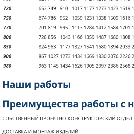
720
653
749
910
1017
1177
1273
1423
1519
750
674
786
952
1059
1231
1338
1509
1616
770
701
819
995
1113
1284
1412
1584
1701
800
728
856
1043
1166
1359
1487
1680
1808
850
824
963
1177
1327
1541
1680
1894
2033
900
867
1027
1273
1434
1669
1830
2076
2226
980
963
1145
1434
1626
1905
2097
2386
2568
Наши работы
Преимущества работы с 
СОБСТВЕННЫЙ ПРОЕКТНО-КОНСТРУКТОРСКИЙ ОТДЕЛ
ДОСТАВКА И МОНТАЖ ИЗДЕЛИЙ